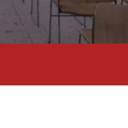
 2023
7MILL (NOK)
Kontraktstørrelse