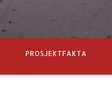
PROSJEKTFAKTA
2
1200 M
Q2 2022-Q4
lt areal for prosjektet
Byggeperiode