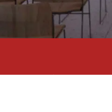
3
650M
Levert betong
Tota