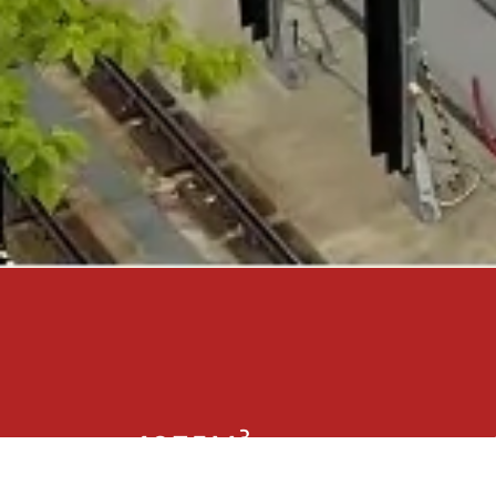
3
1975M
Levert betong
Tota