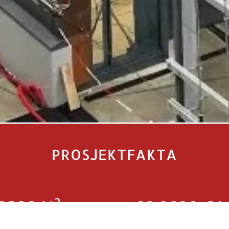
PROSJEKTFAKTA
2
3500 M
Q3 2020-Q1 
lt areal for prosjektet
Byggeperiode